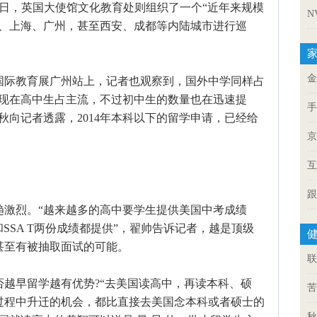
7日，英国大使馆文化教育处则组织了一个“近年来规模
N
京、上海、广州，甚至西安、成都等内陆城市进行巡
金
际教育展广州站上，记者也观察到，国外中学同样占
，现在高中生占主流，不过初中生的数量也在迅速提
手
秋向记者透露，2014年本科以下的留学申请，已经给
京
互
跟
烈。“越来越多的高中要学生提供美国中考成绩
和SSA T两份成绩都提供”，翟帅告诉记者，越是顶级
甚至有被抽取面试的可能。
联
早留学越有优势?“去美国读高中，再读本科、硕
苦
过程中升迁的机会，都比直接去美国念本科或者硕士的
秋