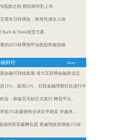
PB肌肤之钥 唇部精华乳上市
宝莲冬日轻裸妆，散发性感女人味
ll Back & Sleek发型方案
看的2015秋季指甲油色彩终极指南
金融财经
More >
惠金融可持续发展 借力互联网金融新业态
息11%，返现11%，石投金融理财狂欢进行中
积金：新版百元钞正式发行 网贷平台...
界前1%富豪拥有全球近半财富 并越来...
股成明星富豪孵化器 黄健翔投资增值155倍