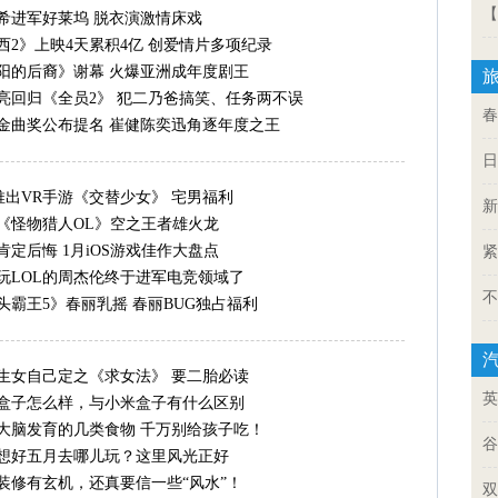
【
春
日
新
紧
不
英
谷
双