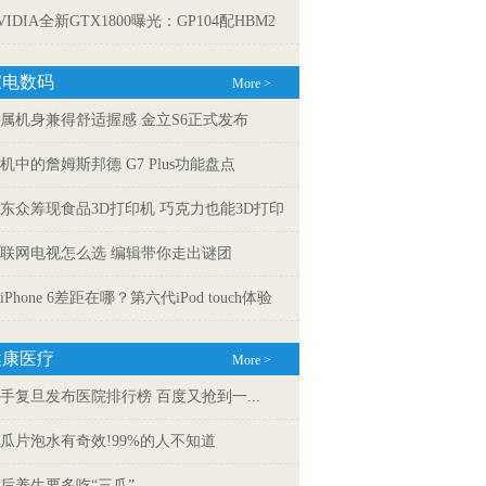
VIDIA全新GTX1800曝光：GP104配HBM2
家电数码
More >
属机身兼得舒适握感 金立S6正式发布
机中的詹姆斯邦德 G7 Plus功能盘点
东众筹现食品3D打印机 巧克力也能3D打印
联网电视怎么选 编辑带你走出谜团
iPhone 6差距在哪？第六代iPod touch体验
健康医疗
More >
手复旦发布医院排行榜 百度又抢到一...
瓜片泡水有奇效!99%的人不知道
后养生要多吃“三瓜”