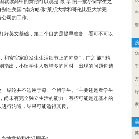
美国就读高中的黄翔可以说是 最 早 的一批小留学生之
别在美国 “南方哈佛”莱斯大学和哥伦比亚大学完
白
资公司的工作。
警
好英文基础，第二个目的是提早准备，看可不可以
华
寄宿家庭发生生活细节上的冲突”，广之 旅“ 精
桃则指出，小留学生人数增多的同时，出现的问题也越
千
万
结论并不适用于每一个留学生。“主要还是看学生
好
低，尚未有完全独立生活的能力，有些可能是连基本的
家
人进行沟通，结果可能适得其反。
健
当地学校和生活圈子?