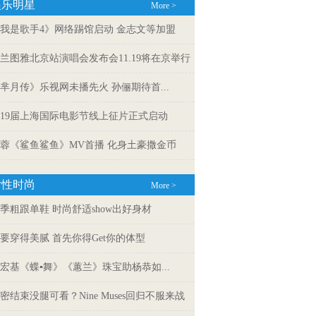
娱乐明星
More >
我是歌手4》网络踢馆启动 金志文等加盟
兰图雅北京站演唱会发布会11.19将在京举行
芈月传》乐视网未播先火 孙俪期待首...
19届上海国际电影节线上征片正式启动
蓉《鲨鱼鲨鱼》MV首播 化身土豪撒金币
女性时尚
More >
季粗跟单鞋 时尚舒适show出好身材
要穿得美腻 首先你得Get你的体型
宏基《蝶▪舞》《蕙兰》珠宝助杨恭如...
密结束没腿可看？Nine Muses回归不服来战