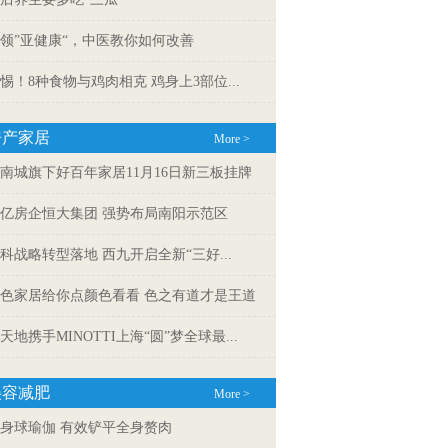
领”亚健康“，中医教你如何改善
惕！8种食物与鸡肉相克 鸡身上3部位...
房产家居
More >
南城旗下好百年家居11月16日新三板挂牌
亿房企恒大集团 强势布局南阳示范区
科战略转型落地 西九开启全新“三好...
色家居给你点颜色看看 色之有道才是王道
天地携手MINOTTI上海“圆”梦全球最...
美容减肥
More >
身球瑜伽 有效铲平全身赘肉