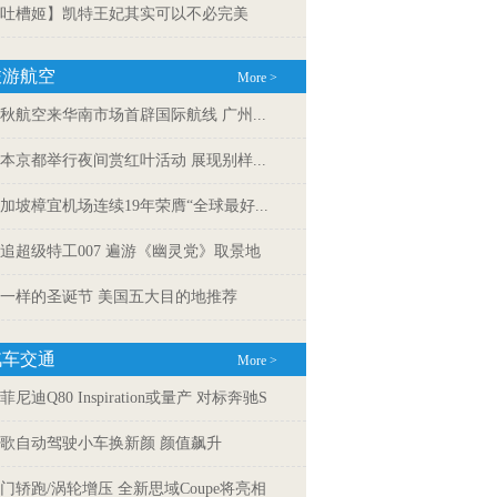
吐槽姬】凯特王妃其实可以不必完美
旅游航空
More >
秋航空来华南市场首辟国际航线 广州...
本京都举行夜间赏红叶活动 展现别样...
加坡樟宜机场连续19年荣膺“全球最好...
追超级特工007 遍游《幽灵党》取景地
一样的圣诞节 美国五大目的地推荐
汽车交通
More >
菲尼迪Q80 Inspiration或量产 对标奔驰S
歌自动驾驶小车换新颜 颜值飙升
门轿跑/涡轮增压 全新思域Coupe将亮相